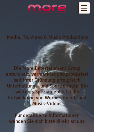
Media, TV, Video &
Music Productions
Die More Entertainment Group
entwickelt, vermarktet und produziert
seit ihrer Gründung erfolgreich
Unterhaltungs- und Sportformate. Ein
weiteres Spezialgebiet ist die
Entwicklung von Werbe-, Event- un
d
Musik-Videos.
Für detaillierte Informationen
wenden Sie sich bitte direkt an uns.